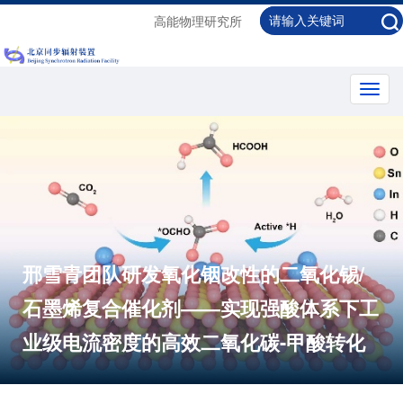
高能物理研究所
Toggl
navig
邢雪青团队研发氧化铟改性的二氧化锡/
石墨烯复合催化剂——实现强酸体系下工
业级电流密度的高效二氧化碳-甲酸转化