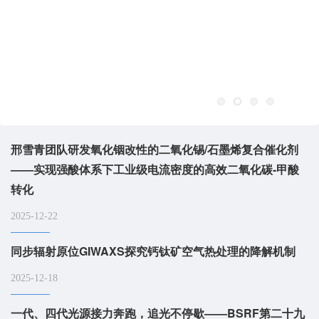
邢雪青团队研发氧化铟改性的二氧化锡/石墨烯复合催化剂
——实现强酸体系下工业级电流密度的高效二氧化碳-甲酸
转化
2025-12-22
同步辐射原位GIWAXS探究钙钛矿空气热处理的降解机制
2025-12-18
一代、四代光源接力奔跑，追光不停歇——BSRF第二十九