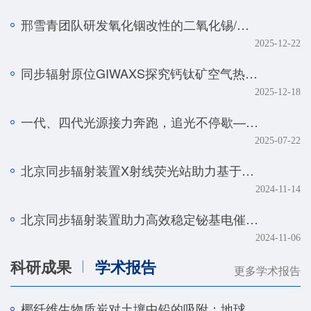
邢雪青团队研发氧化铟改性的二氧化锡/石墨烯复合催化剂——实现强酸体系下工业级电流密度的高效二氧化碳-甲酸转化
2025-12-22
同步辐射原位GIWAXS探究钙钛矿空气热处理的降解机制
2025-12-18
一代、四代光源接力奔跑，追光不停歇——BSRF第二十九届用户学术年会暨HEPS用户研讨会顺利召开
2025-07-22
北京同步辐射装置X射线荧光站助力基于人工智能技术的金属组学研究取得系列进展
2024-11-14
北京同步辐射装置助力高效稳定铋基电催化剂研究取得新进展
2024-11-06
科研成果
学术报告
更多学术报告
椰纤维生物质炭对土壤中铅的吸附：地球化学和光谱学研究