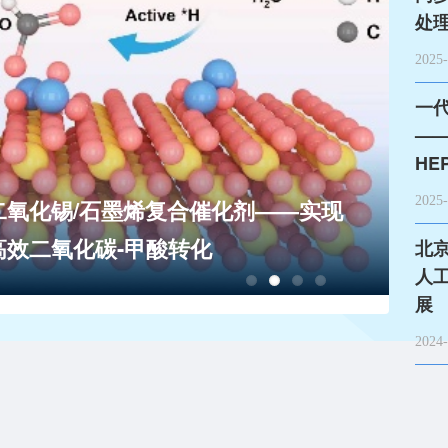
处
2025-
一
—
同
HE
2025-
氧化锡/石墨烯复合催化剂——实现
效二氧化碳-甲酸转化
北
人
展
2024-