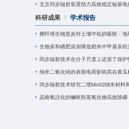
北京同步辐射装置助力高效稳定铋基电
科研成果
学术报告
椰纤维生物质炭对土壤中铅的吸附：地
生物炭和硒肥添加降低稻米中甲基汞积
同步辐射技术在分子尺度上还原了保护
纳米二氧化铈的表面电荷影响其在黄瓜
同步辐射技术研究二维MoS2纳米材料
晶格氧活化的镧铁羟基氧化物高效除磷