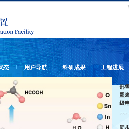
状态
用户导航
科研成果
工程进展
邢
墨
级
2025-
同步