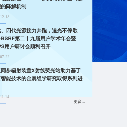
理的降解机制
12-18
代、四代光源接力奔跑，追光不停歇
—BSRF第二十九届用户学术年会暨
步辐射原位GIWAXS探究钙钛矿空气热处理的
PS用户研讨会顺利召开
07-22
京同步辐射装置X射线荧光站助力基于
工智能技术的金属组学研究取得系列进
11-14
更多...