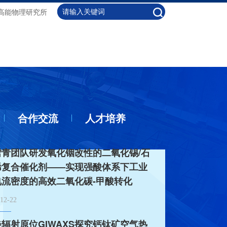
高能物理研究所
合作交流
人才培养
雪青团队研发氧化铟改性的二氧化锡/石
烯复合催化剂——实现强酸体系下工业
电流密度的高效二氧化碳-甲酸转化
12-22
辐射原位GIWAXS探究钙钛矿空气热