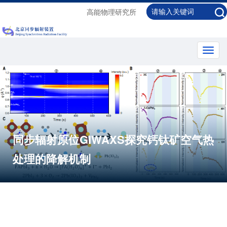
高能物理研究所
Toggl
navig
同步辐射原位GIWAXS探究钙钛矿空气热
处理的降解机制