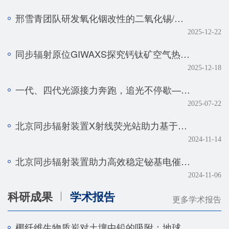
邢雪青团队研发氧化铟改性的二氧化锡/石墨烯复合催化剂——实现强酸体系下工业级电流密度的高效二氧化碳-甲酸转化
2025-12-22
同步辐射原位GIWAXS探究钙钛矿空气热处理的降解机制
2025-12-18
一代、四代光源接力奔跑，追光不停歇——BSRF第二十九届用户学术年会暨HEPS用户研讨会顺利召开
2025-07-22
北京同步辐射装置X射线荧光站助力基于人工智能技术的金属组学研究取得系列进展
2024-11-14
北京同步辐射装置助力高效稳定铋基电催化剂研究取得新进展
2024-11-06
科研成果
学术报告
更多学术报告
椰纤维生物质炭对土壤中铅的吸附：地球化学和光谱学研究