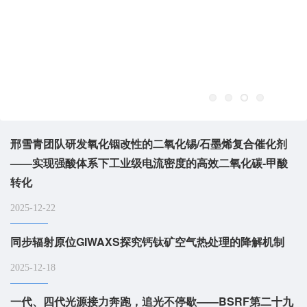
邢雪青团队研发氧化铟改性的二氧化锡/石墨烯复合催化剂
——实现强酸体系下工业级电流密度的高效二氧化碳-甲酸
转化
2025-12-22
同步辐射原位GIWAXS探究钙钛矿空气热处理的降解机制
2025-12-18
一代、四代光源接力奔跑，追光不停歇——BSRF第二十九