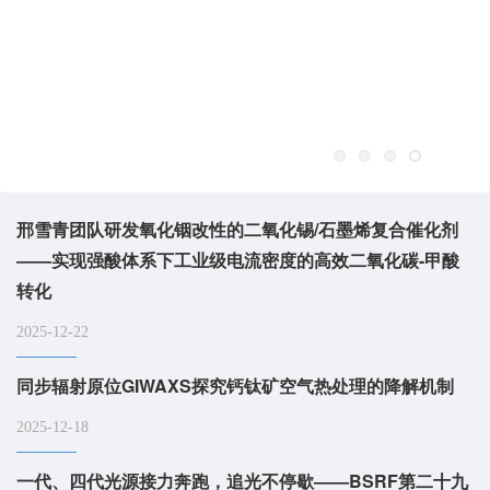
邢雪青团队研发氧化铟改性的二氧化锡/石墨烯复合催化剂
——实现强酸体系下工业级电流密度的高效二氧化碳-甲酸
转化
2025-12-22
同步辐射原位GIWAXS探究钙钛矿空气热处理的降解机制
2025-12-18
一代、四代光源接力奔跑，追光不停歇——BSRF第二十九