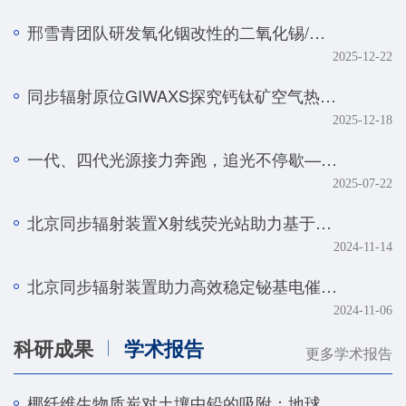
邢雪青团队研发氧化铟改性的二氧化锡/石墨烯复合催化剂——实现强酸体系下工业级电流密度的高效二氧化碳-甲酸转化
2025-12-22
同步辐射原位GIWAXS探究钙钛矿空气热处理的降解机制
2025-12-18
一代、四代光源接力奔跑，追光不停歇——BSRF第二十九届用户学术年会暨HEPS用户研讨会顺利召开
2025-07-22
北京同步辐射装置X射线荧光站助力基于人工智能技术的金属组学研究取得系列进展
2024-11-14
北京同步辐射装置助力高效稳定铋基电催化剂研究取得新进展
2024-11-06
科研成果
学术报告
更多学术报告
椰纤维生物质炭对土壤中铅的吸附：地球化学和光谱学研究