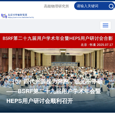
高能物理研究所
Toggl
navig
一代、四代光源接力奔跑，追光不停歇
——BSRF第二十九届用户学术年会暨
HEPS用户研讨会顺利召开