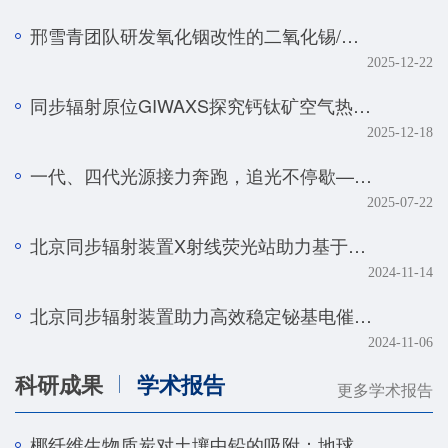
邢雪青团队研发氧化铟改性的二氧化锡/石墨烯复合催化剂——实现强酸体系下工业级电流密度的高效二氧化碳-甲酸转化
2025-12-22
同步辐射原位GIWAXS探究钙钛矿空气热处理的降解机制
2025-12-18
一代、四代光源接力奔跑，追光不停歇——BSRF第二十九届用户学术年会暨HEPS用户研讨会顺利召开
2025-07-22
北京同步辐射装置X射线荧光站助力基于人工智能技术的金属组学研究取得系列进展
2024-11-14
北京同步辐射装置助力高效稳定铋基电催化剂研究取得新进展
2024-11-06
科研成果
学术报告
更多学术报告
椰纤维生物质炭对土壤中铅的吸附：地球化学和光谱学研究