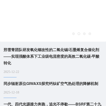
邢雪青团队研发氧化铟改性的二氧化锡/石墨烯复合催化剂
——实现强酸体系下工业级电流密度的高效二氧化碳-甲酸
转化
2025-12-22
同步辐射原位GIWAXS探究钙钛矿空气热处理的降解机制
2025-12-18
一代、四代光源接力奔跑，追光不停歇——BSRF第二十九