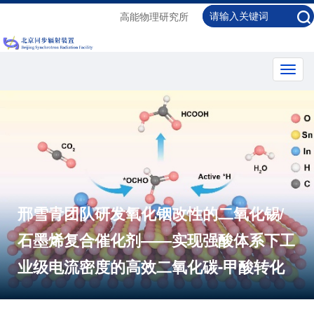
高能物理研究所
Toggl
navig
邢雪青团队研发氧化铟改性的二氧化锡/
石墨烯复合催化剂——实现强酸体系下工
业级电流密度的高效二氧化碳-甲酸转化