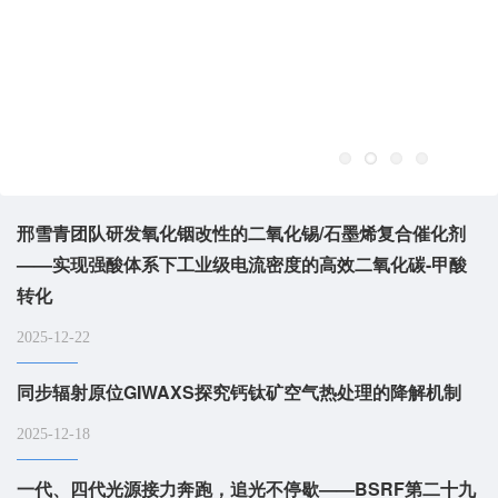
邢雪青团队研发氧化铟改性的二氧化锡/石墨烯复合催化剂
——实现强酸体系下工业级电流密度的高效二氧化碳-甲酸
转化
2025-12-22
同步辐射原位GIWAXS探究钙钛矿空气热处理的降解机制
2025-12-18
一代、四代光源接力奔跑，追光不停歇——BSRF第二十九