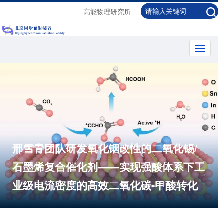
高能物理研究所
Toggl
navig
邢雪青团队研发氧化铟改性的二氧化锡/
石墨烯复合催化剂——实现强酸体系下工
业级电流密度的高效二氧化碳-甲酸转化