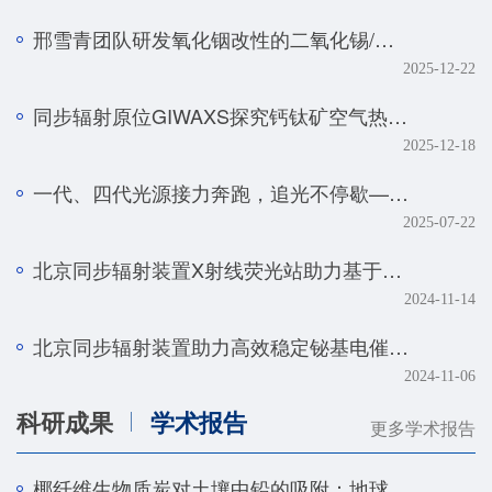
邢雪青团队研发氧化铟改性的二氧化锡/石墨烯复合催化剂——实现强酸体系下工业级电流密度的高效二氧化碳-甲酸转化
2025-12-22
同步辐射原位GIWAXS探究钙钛矿空气热处理的降解机制
2025-12-18
一代、四代光源接力奔跑，追光不停歇——BSRF第二十九届用户学术年会暨HEPS用户研讨会顺利召开
2025-07-22
北京同步辐射装置X射线荧光站助力基于人工智能技术的金属组学研究取得系列进展
2024-11-14
北京同步辐射装置助力高效稳定铋基电催化剂研究取得新进展
2024-11-06
科研成果
学术报告
更多学术报告
椰纤维生物质炭对土壤中铅的吸附：地球化学和光谱学研究