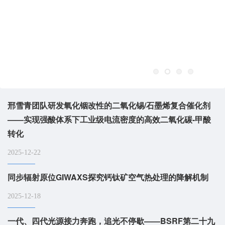
邢雪青团队研发氧化铟改性的二氧化锡/石墨烯复合催化剂
——实现强酸体系下工业级电流密度的高效二氧化碳-甲酸
转化
2025-12-22
同步辐射原位GIWAXS探究钙钛矿空气热处理的降解机制
2025-12-18
一代、四代光源接力奔跑，追光不停歇——BSRF第二十九