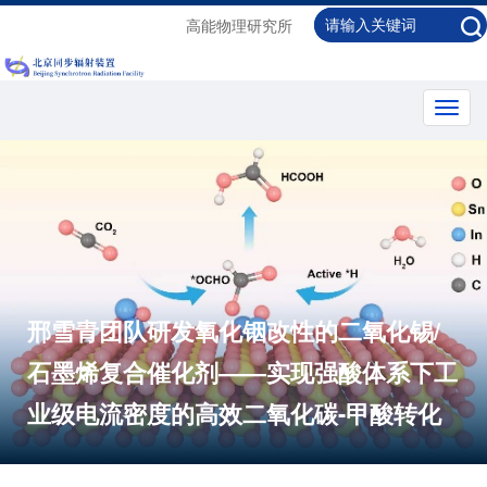
高能物理研究所
Toggl
navig
邢雪青团队研发氧化铟改性的二氧化锡/
石墨烯复合催化剂——实现强酸体系下工
业级电流密度的高效二氧化碳-甲酸转化