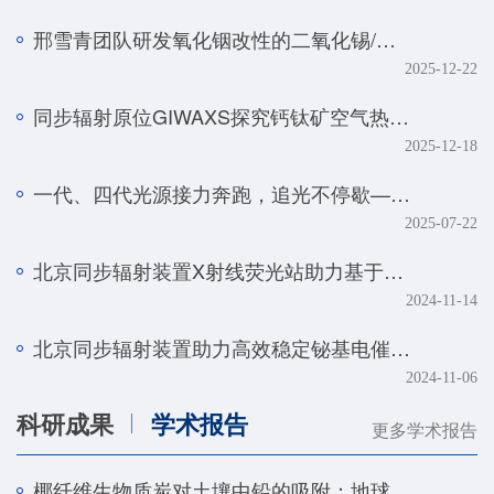
邢雪青团队研发氧化铟改性的二氧化锡/石墨烯复合催化剂——实现强酸体系下工业级电流密度的高效二氧化碳-甲酸转化
2025-12-22
同步辐射原位GIWAXS探究钙钛矿空气热处理的降解机制
2025-12-18
一代、四代光源接力奔跑，追光不停歇——BSRF第二十九届用户学术年会暨HEPS用户研讨会顺利召开
2025-07-22
北京同步辐射装置X射线荧光站助力基于人工智能技术的金属组学研究取得系列进展
2024-11-14
北京同步辐射装置助力高效稳定铋基电催化剂研究取得新进展
2024-11-06
科研成果
学术报告
更多学术报告
椰纤维生物质炭对土壤中铅的吸附：地球化学和光谱学研究