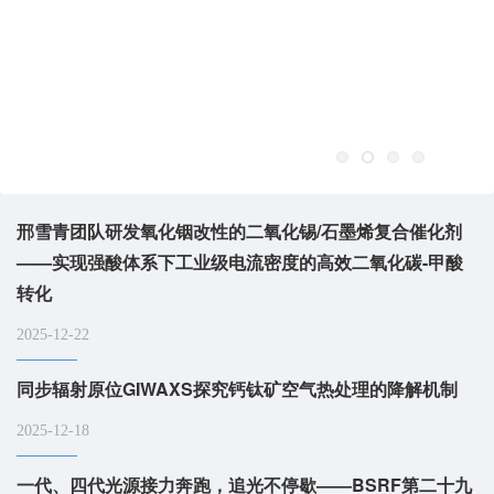
邢雪青团队研发氧化铟改性的二氧化锡/石墨烯复合催化剂
——实现强酸体系下工业级电流密度的高效二氧化碳-甲酸
转化
2025-12-22
同步辐射原位GIWAXS探究钙钛矿空气热处理的降解机制
2025-12-18
一代、四代光源接力奔跑，追光不停歇——BSRF第二十九