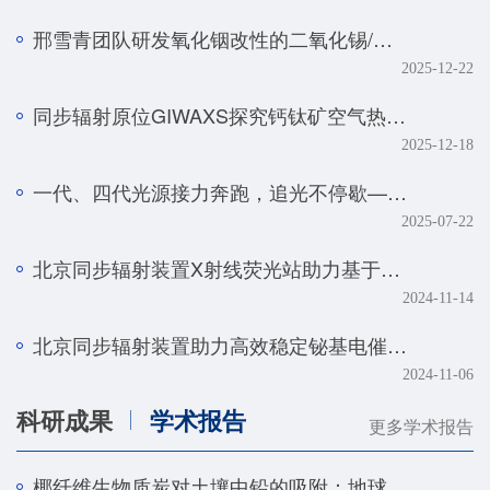
邢雪青团队研发氧化铟改性的二氧化锡/石墨烯复合催化剂——实现强酸体系下工业级电流密度的高效二氧化碳-甲酸转化
2025-12-22
同步辐射原位GIWAXS探究钙钛矿空气热处理的降解机制
2025-12-18
一代、四代光源接力奔跑，追光不停歇——BSRF第二十九届用户学术年会暨HEPS用户研讨会顺利召开
2025-07-22
北京同步辐射装置X射线荧光站助力基于人工智能技术的金属组学研究取得系列进展
2024-11-14
北京同步辐射装置助力高效稳定铋基电催化剂研究取得新进展
2024-11-06
科研成果
学术报告
更多学术报告
椰纤维生物质炭对土壤中铅的吸附：地球化学和光谱学研究