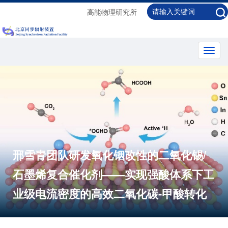
高能物理研究所
Toggl
navig
邢雪青团队研发氧化铟改性的二氧化锡/
石墨烯复合催化剂——实现强酸体系下工
业级电流密度的高效二氧化碳-甲酸转化