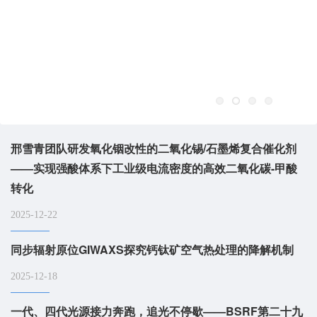
邢雪青团队研发氧化铟改性的二氧化锡/石墨烯复合催化剂
——实现强酸体系下工业级电流密度的高效二氧化碳-甲酸
转化
2025-12-22
同步辐射原位GIWAXS探究钙钛矿空气热处理的降解机制
2025-12-18
一代、四代光源接力奔跑，追光不停歇——BSRF第二十九