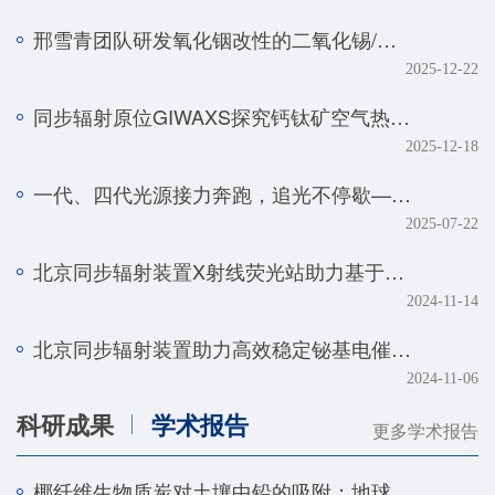
邢雪青团队研发氧化铟改性的二氧化锡/石墨烯复合催化剂——实现强酸体系下工业级电流密度的高效二氧化碳-甲酸转化
2025-12-22
同步辐射原位GIWAXS探究钙钛矿空气热处理的降解机制
2025-12-18
一代、四代光源接力奔跑，追光不停歇——BSRF第二十九届用户学术年会暨HEPS用户研讨会顺利召开
2025-07-22
北京同步辐射装置X射线荧光站助力基于人工智能技术的金属组学研究取得系列进展
2024-11-14
北京同步辐射装置助力高效稳定铋基电催化剂研究取得新进展
2024-11-06
科研成果
学术报告
更多学术报告
椰纤维生物质炭对土壤中铅的吸附：地球化学和光谱学研究