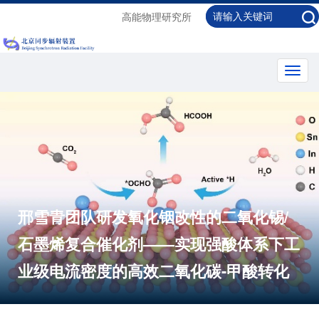
高能物理研究所
Toggl
navig
邢雪青团队研发氧化铟改性的二氧化锡/
石墨烯复合催化剂——实现强酸体系下工
业级电流密度的高效二氧化碳-甲酸转化