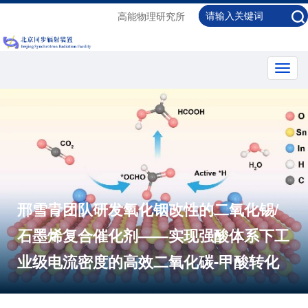
高能物理研究所
Toggl
navig
邢雪青团队研发氧化铟改性的二氧化锡/
石墨烯复合催化剂——实现强酸体系下工
业级电流密度的高效二氧化碳-甲酸转化