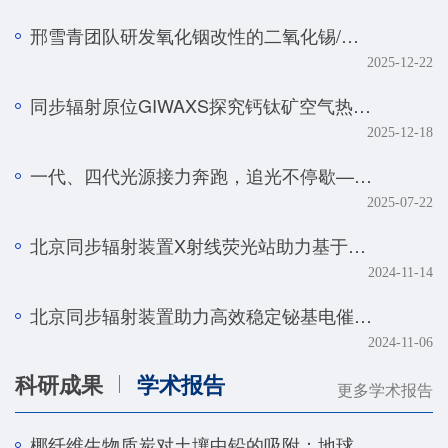
邢雪青团队研发氧化铟改性的二氧化锡/石墨烯复合催化剂——实现强酸体系下工业级电流密度的高效二氧化碳-甲酸转化
2025-12-22
同步辐射原位GIWAXS探究钙钛矿空气热处理的降解机制
2025-12-18
一代、四代光源接力奔跑，追光不停歇——BSRF第二十九届用户学术年会暨HEPS用户研讨会顺利召开
2025-07-22
北京同步辐射装置X射线荧光站助力基于人工智能技术的金属组学研究取得系列进展
2024-11-14
北京同步辐射装置助力高效稳定铋基电催化剂研究取得新进展
2024-11-06
科研成果
学术报告
更多学术报告
椰纤维生物质炭对土壤中铅的吸附：地球化学和光谱学研究