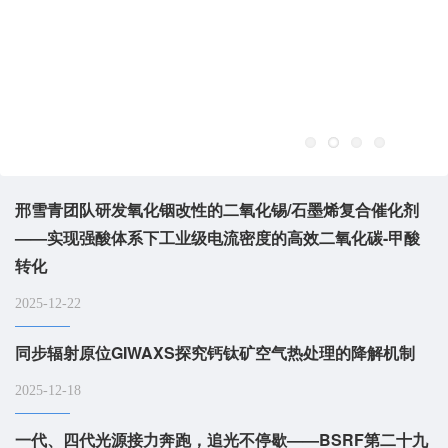
邢雪青团队研发氧化铟改性的二氧化锡/石墨烯复合催化剂
——实现强酸体系下工业级电流密度的高效二氧化碳-甲酸
转化
2025-12-22
同步辐射原位GIWAXS探究钙钛矿空气热处理的降解机制
2025-12-18
一代、四代光源接力奔跑，追光不停歇——BSRF第二十九