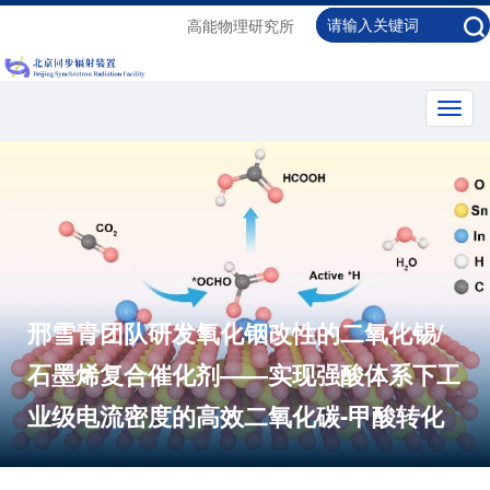
高能物理研究所
Toggl
navig
同步辐射原位GIW
铟改性的二氧化锡/
处理的降解机制
——实现强酸体系下工
二氧化碳-甲酸转化