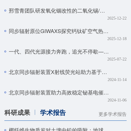
邢雪青团队研发氧化铟改性的二氧化锡/石墨烯复合催化剂——实现强酸体系下工业级电流密度的高效二氧化碳-甲酸转化
2025-12-22
同步辐射原位GIWAXS探究钙钛矿空气热处理的降解机制
2025-12-18
一代、四代光源接力奔跑，追光不停歇——BSRF第二十九届用户学术年会暨HEPS用户研讨会顺利召开
2025-07-22
北京同步辐射装置X射线荧光站助力基于人工智能技术的金属组学研究取得系列进展
2024-11-14
北京同步辐射装置助力高效稳定铋基电催化剂研究取得新进展
2024-11-06
科研成果
学术报告
更多学术报告
椰纤维生物质炭对土壤中铅的吸附：地球化学和光谱学研究