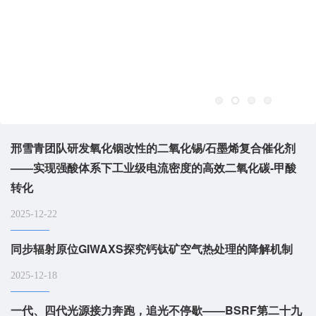
邢雪青团队研发氧化铟改性的二氧化锡/石墨烯复合催化剂
——实现强酸体系下工业级电流密度的高效二氧化碳-甲酸
转化
2025-12-22
同步辐射原位GIWAXS探究钙钛矿空气热处理的降解机制
2025-12-18
一代、四代光源接力奔跑，追光不停歇——BSRF第二十九