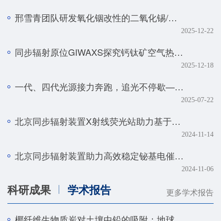
邢雪青团队研发氧化铟改性的二氧化锡/石墨烯复合催化剂——实现强酸体系下工业级电流密度的高效二氧化碳-甲酸转化
2025-12-22
同步辐射原位GIWAXS探究钙钛矿空气热处理的降解机制
2025-12-18
一代、四代光源接力奔跑，追光不停歇——BSRF第二十九届用户学术年会暨HEPS用户研讨会顺利召开
2025-07-22
北京同步辐射装置X射线荧光站助力基于人工智能技术的金属组学研究取得系列进展
2024-11-14
北京同步辐射装置助力高效稳定铋基电催化剂研究取得新进展
2024-11-06
科研成果
学术报告
更多学术报告
椰纤维生物质炭对土壤中铅的吸附：地球化学和光谱学研究