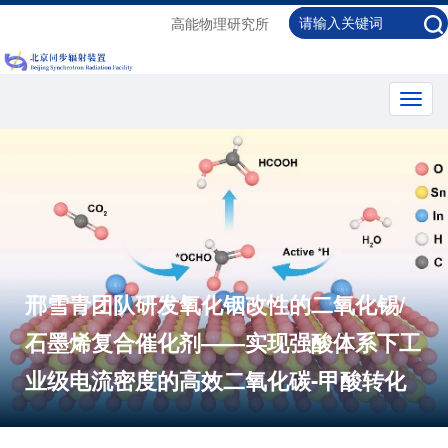
高能物理研究所
Toggl
navig
邢雪青团队研发氧化铟改性的二氧化锡/
石墨烯复合催化剂——实现强酸体系下工
业级电流密度的高效二氧化碳-甲酸转化