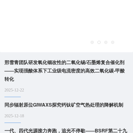
邢雪青团队研发氧化铟改性的二氧化锡/石墨烯复合催化剂
——实现强酸体系下工业级电流密度的高效二氧化碳-甲酸
转化
2025-12-22
同步辐射原位GIWAXS探究钙钛矿空气热处理的降解机制
2025-12-18
一代、四代光源接力奔跑，追光不停歇——BSRF第二十九