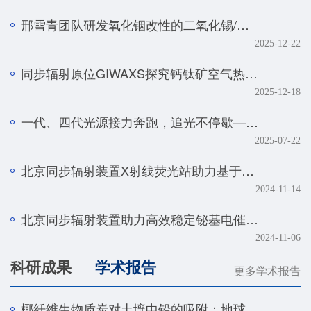
邢雪青团队研发氧化铟改性的二氧化锡/石墨烯复合催化剂——实现强酸体系下工业级电流密度的高效二氧化碳-甲酸转化
2025-12-22
同步辐射原位GIWAXS探究钙钛矿空气热处理的降解机制
2025-12-18
一代、四代光源接力奔跑，追光不停歇——BSRF第二十九届用户学术年会暨HEPS用户研讨会顺利召开
2025-07-22
北京同步辐射装置X射线荧光站助力基于人工智能技术的金属组学研究取得系列进展
2024-11-14
北京同步辐射装置助力高效稳定铋基电催化剂研究取得新进展
2024-11-06
科研成果
学术报告
更多学术报告
椰纤维生物质炭对土壤中铅的吸附：地球化学和光谱学研究