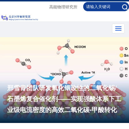
高能物理研究所
Toggl
navig
邢雪青团队研发氧化铟改性的二氧化锡/
石墨烯复合催化剂——实现强酸体系下工
业级电流密度的高效二氧化碳-甲酸转化