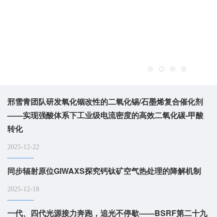
邢雪青团队研发氧化铟改性的二氧化锡/石墨烯复合催化剂
——实现强酸体系下工业级电流密度的高效二氧化碳-甲酸
转化
2025-12-22
同步辐射原位GIWAXS探究钙钛矿空气热处理的降解机制
2025-12-18
一代、四代光源接力奔跑，追光不停歇——BSRF第二十九