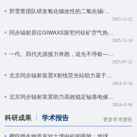
邢雪青团队研发氧化铟改性的二氧化锡/石墨烯复合催化剂——实现强酸体系下工业级电流密度的高效二氧化碳-甲酸转化
2025-12-22
同步辐射原位GIWAXS探究钙钛矿空气热处理的降解机制
2025-12-18
一代、四代光源接力奔跑，追光不停歇——BSRF第二十九届用户学术年会暨HEPS用户研讨会顺利召开
2025-07-22
北京同步辐射装置X射线荧光站助力基于人工智能技术的金属组学研究取得系列进展
2024-11-14
北京同步辐射装置助力高效稳定铋基电催化剂研究取得新进展
2024-11-06
科研成果
学术报告
更多学术报告
椰纤维生物质炭对土壤中铅的吸附：地球化学和光谱学研究