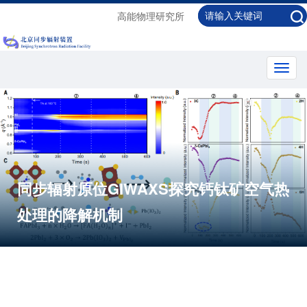
高能物理研究所
Toggl
navig
同步辐射原位GIWAXS探究钙钛矿空气热
处理的降解机制