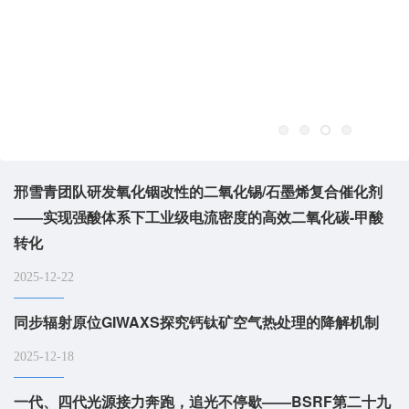
邢雪青团队研发氧化铟改性的二氧化锡/石墨烯复合催化剂
——实现强酸体系下工业级电流密度的高效二氧化碳-甲酸
转化
2025-12-22
同步辐射原位GIWAXS探究钙钛矿空气热处理的降解机制
2025-12-18
一代、四代光源接力奔跑，追光不停歇——BSRF第二十九