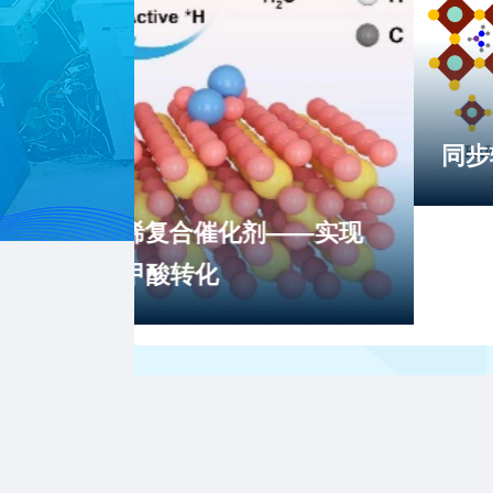
同步辐射原位GIWAXS探究
——实现