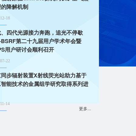
理的降解机制
12-18
代、四代光源接力奔跑，追光不停歇
—BSRF第二十九届用户学术年会暨
PS用户研讨会顺利召开
07-22
代、四代光源接力奔跑，追光不停歇——BSR
京同步辐射装置X射线荧光站助力基于
年会暨HEPS用户研讨会顺利召开
工智能技术的金属组学研究取得系列进
11-14
更多...