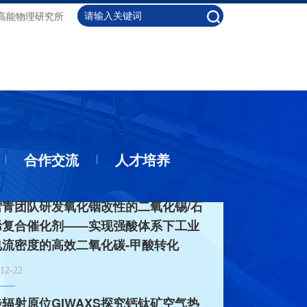
高能物理研究所
合作交流
人才培养
雪青团队研发氧化铟改性的二氧化锡/石
烯复合催化剂——实现强酸体系下工业
电流密度的高效二氧化碳-甲酸转化
12-22
辐射原位GIWAXS探究钙钛矿空气热