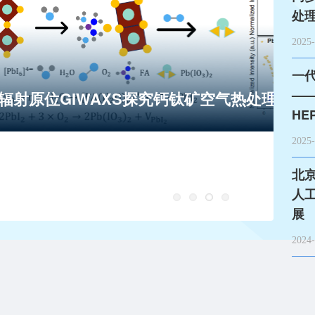
处
2025-
一
—
钙钛矿空气热处理的降解机制
HE
2025-
一
北
术
人
展
2024-