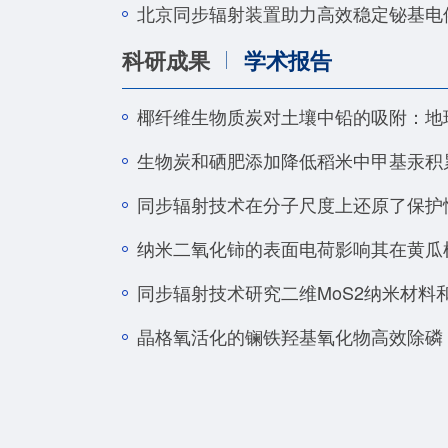
北京同步辐射装置助力高效稳定铋基电
科研成果
学术报告
椰纤维生物质炭对土壤中铅的吸附：地
生物炭和硒肥添加降低稻米中甲基汞积
同步辐射技术在分子尺度上还原了保护
纳米二氧化铈的表面电荷影响其在黄瓜
同步辐射技术研究二维MoS2纳米材料
晶格氧活化的镧铁羟基氧化物高效除磷